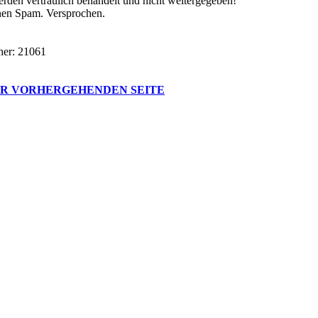
rden vertraulich behandelt und nicht weitergegeben!
inen Spam. Versprochen.
her: 21061
R VORHERGEHENDEN SEITE