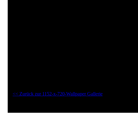
Pfuetzen Desktopmotiv
Budapest
Desktopmotiv
Dreckige
Europa
pfützen
Spiegel
Spiegelungen
Ungarn
Wasser
1152-x-720-Wallpaper "Pfuetzen Desktopmotiv":
<< Zurück zur 1152-x-720-Wallpaper Gallerie