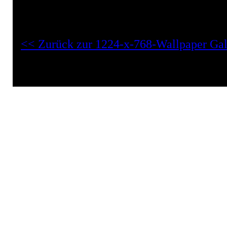
1224-x-768-Wallpaper "Kosmos Background Pic":
<< Zurück zur 1224-x-768-Wallpaper Gal