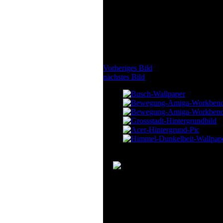
Vorheriges Bild
nächstes Bild
Subnotebook De
Bunte