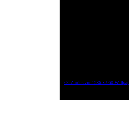
Desktop
Farbenfrohe
Farbige
fröhliche
Hintergrund
schöne
Strahlen
Streifen
Subnotebook
Verwischt
Vielfarbige
1536-x-960-Wallpaper " Subnotebo
<< Zurück zur 1536-x-960-Wallpape