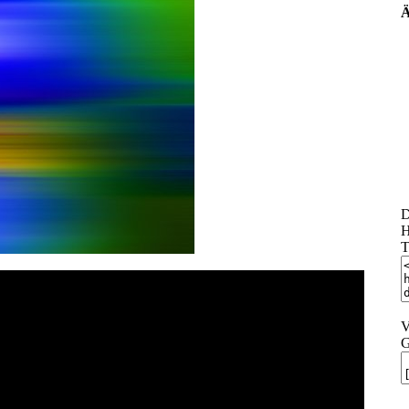
Ä
D
H
T
V
G