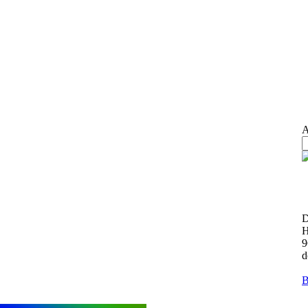
A
D
H
9
d