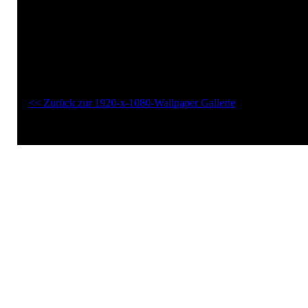
moderne
schilling
Schwarz
1920-x-1080-Wallpaper "Christian Schwarz Schilling":
<< Zurück zur 1920-x-1080-Wallpaper Gallerie