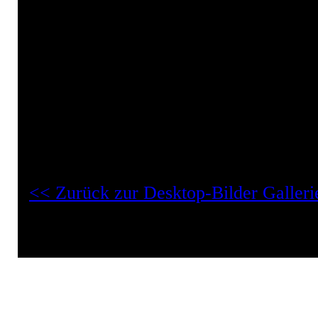
Sizilien
Steine
süditalien
Turm
türme
Verlassener
Desktop-Bilder "Blauer Himmel Background Pic":
<< Zurück zur Desktop-Bilder Galleri