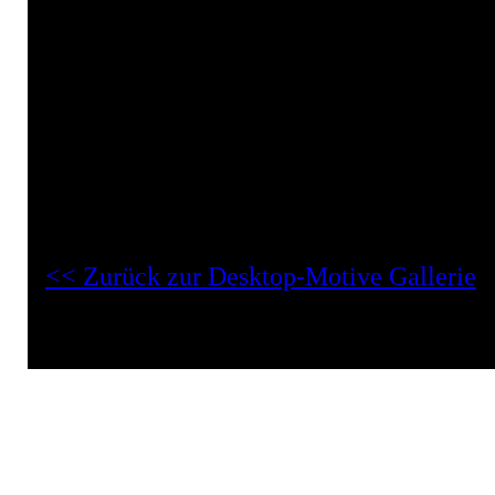
Frontal-Aufnahme
Klettern
Maul
Schuppen
Wallpaper
Desktop-Motive "Chamaeleon Desktop Wallpaper":
<< Zurück zur Desktop-Motive Gallerie