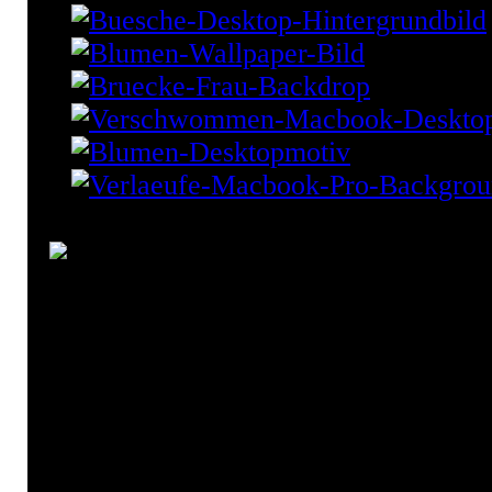
Chamaeleon Desktop Wallpa
Ast
braun-grün
camäleon
Chamaeleon
Desktop