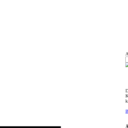
A
D
K
k
Ä