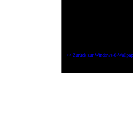
Sterne
Sternenhimmel
universum
weltall
weltraum
Windows-8-Wallpaper "Bild von: E
<< Zurück zur Windows-8-Wallpape