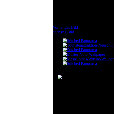
Vorheriges Bild
nächstes Bild
Bild von: Eso.o
astrologie
astronomie
galaxien