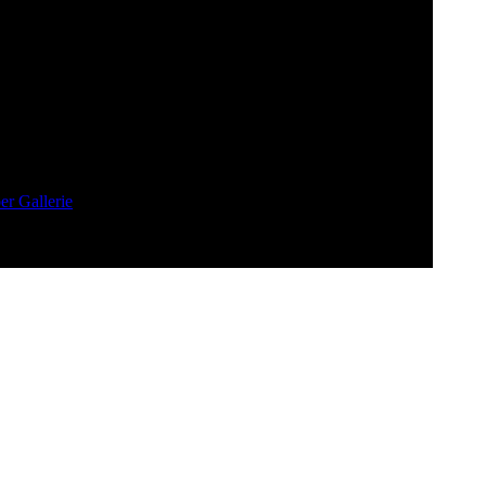
so.org":
r Gallerie