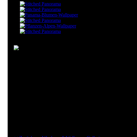
Mosaik Breisgau Wallpaper
breisgau
Bunt
Fenster
freiburg
Herbst
mosaik
Windows-8-Wallpaper "Mosaik Breisgau Wallpaper":