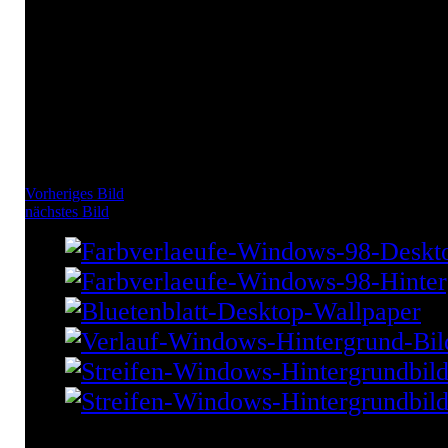
Vorheriges Bild
nächstes Bild