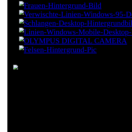
Windows CE Wallpaper
CE
Formen
Gestreifte
grün-beige
Linien
verläufe
Windows