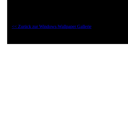
Windows-Wallpaper " Windows CE Wallpaper":
<< Zurück zur Windows-Wallpaper Gallerie