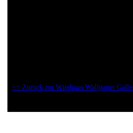
Abendlicht
Blaulila
Desktop
Diesig
Farbe-Blau-Lila
Hintergrundbild
Landschaft
Windows-Wallpaper "Abendlicht Desktop Hintergrundbild":
<< Zurück zur Windows-Wallpaper Galle