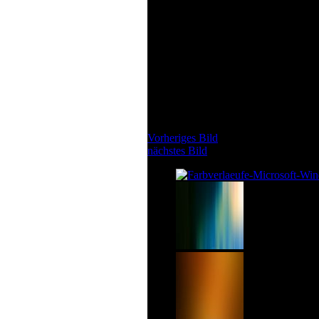
Vorheriges Bild
nächstes Bild