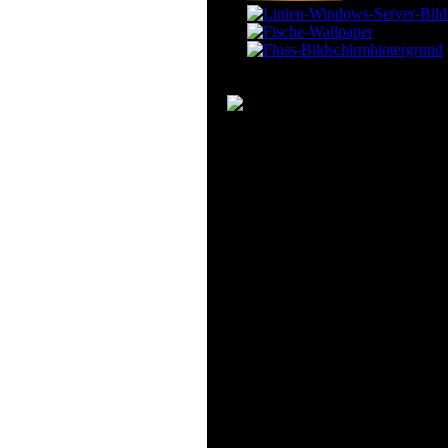
OLYMPUS DI
Bewaldet
blau-grün
Desktop
Hintergrundbild
häuser
hügel
Italien
Piombino
Toscana
türme
Windows-Wallpaper "OLYMPUS