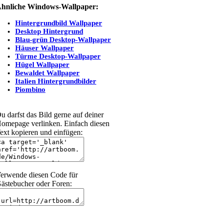
hnliche Windows-Wallpaper:
Hintergrundbild Wallpaper
Desktop Hintergrund
Blau-grün Desktop-Wallpaper
Häuser Wallpaper
Türme Desktop-Wallpaper
Hügel Wallpaper
Bewaldet Wallpaper
Italien Hintergrundbilder
Piombino
u darfst das Bild gerne auf deiner
omepage verlinken. Einfach diesen
ext kopieren und einfügen:
erwende diesen Code für
ästebucher oder Foren: