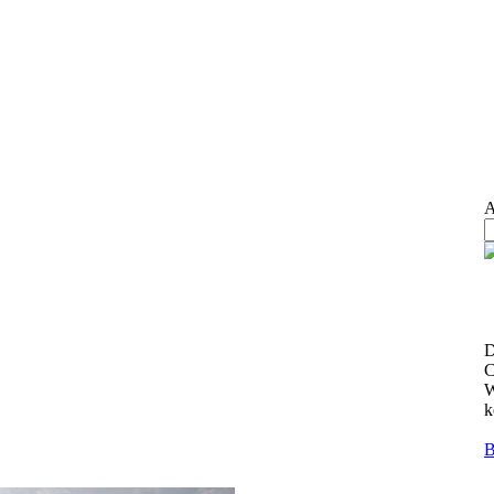
A
D
C
W
k