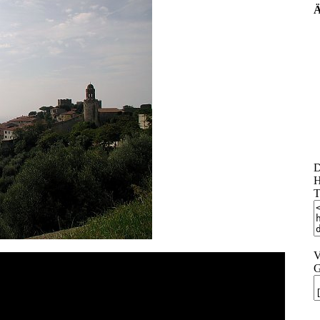
Ä
D
H
T
V
G