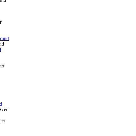
und
r
nd
cer
Acer
cer