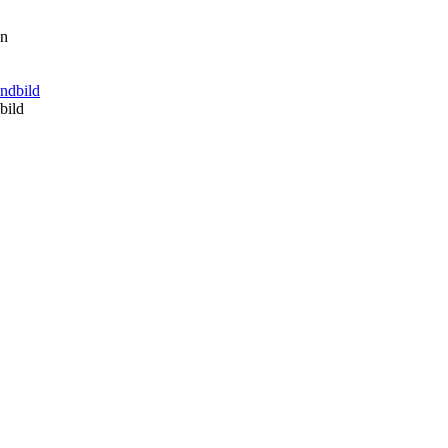
en
bild