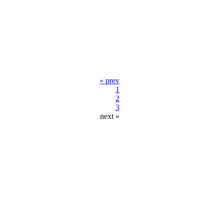
« prev
1
2
3
next »