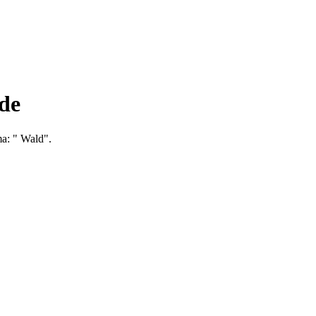
de
ma: " Wald".