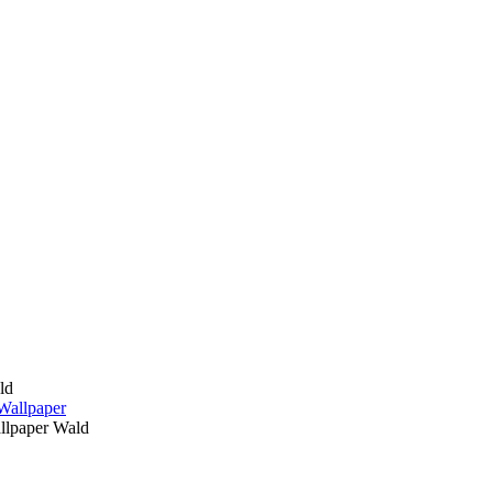
ld
llpaper Wald