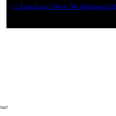
<< Zurück zur 1344-x-740-Wallpaper Gal
5607